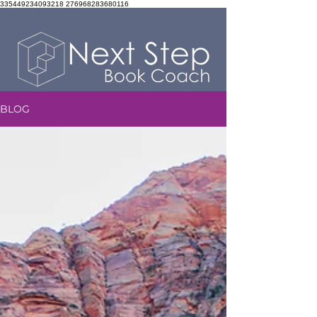
335449234093218 276968283680116
BLOG